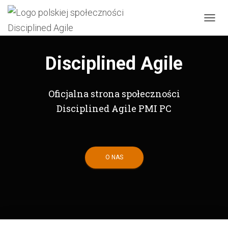
P
R
Z
E
Disciplined Agile
Ł
Ą
C
Oficjalna strona społeczności
Z
N
Disciplined Agile PMI PC
A
W
I
G
A
O NAS
C
J
Ę